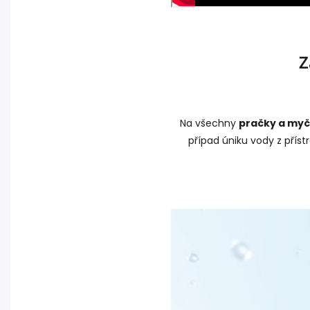
Zá
Na všechny
pračky a myč
případ úniku vody z přís