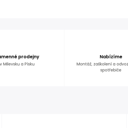
amenné prodejny
Nabízíme
v Milevsku a Písku
Montáž, zaškolení a odvo
spotřebiče