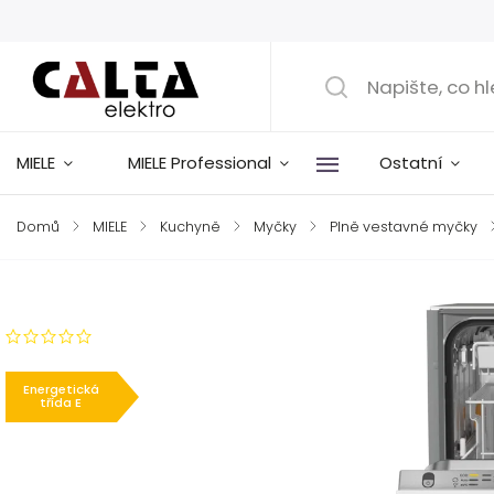
MIELE
MIELE Professional
Ostatní
Domů
/
MIELE
/
Kuchyně
/
Myčky
/
Plně vestavné myčky
Značka:
Miele
Neohodnoceno
Energetická
třída E