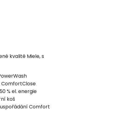
é kvalitě Miele, s
PowerWash
−
ComfortClose
50 % el. energie
rní koš
é uspořádání Comfort