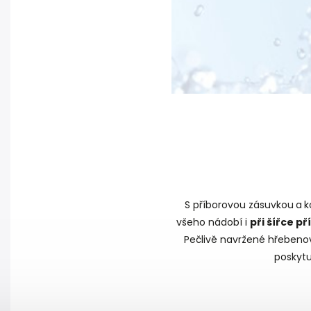
S příborovou zásuvkou
a
k
všeho nádobí i
při šířce př
Pečlivě navržené hřebenové
poskytu