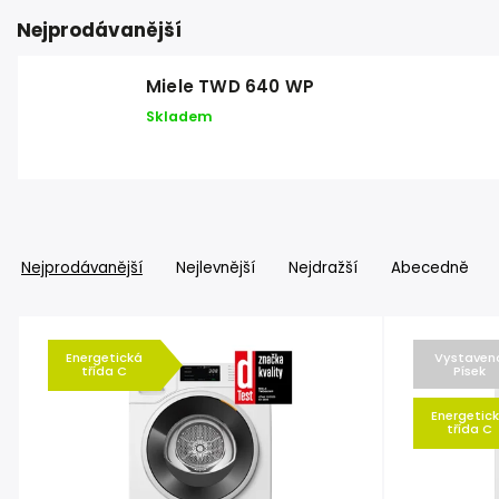
Nejprodávanější
Miele TWD 640 WP
Skladem
Nejprodávanější
Nejlevnější
Nejdražší
Abecedně
Energetická
Vystaven
třída C
Písek
Energetic
třída C