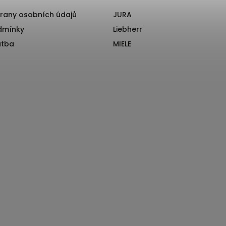
rany osobních údajů
JURA
dmínky
Liebherr
atba
MIELE