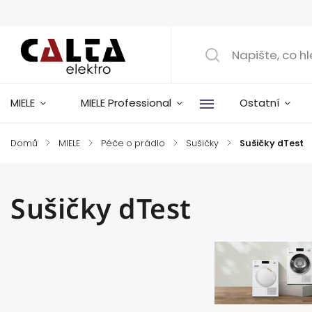
MIELE
MIELE Professional
Ostatní
Domů
/
MIELE
/
Péče o prádlo
/
Sušičky
/
Sušičky dTest
Sušičky dTest