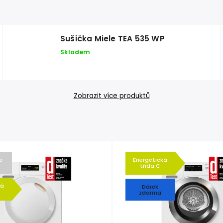
Sušička Miele TEA 535 WP
Skladem
Zobrazit více produktů
o
Energetická
třída C
ká
Dárek
zdarma